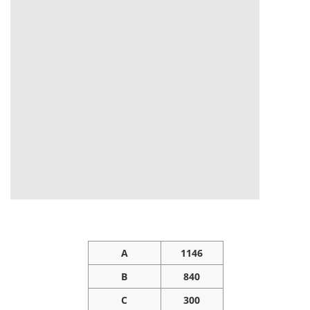
A
1146
B
840
C
300